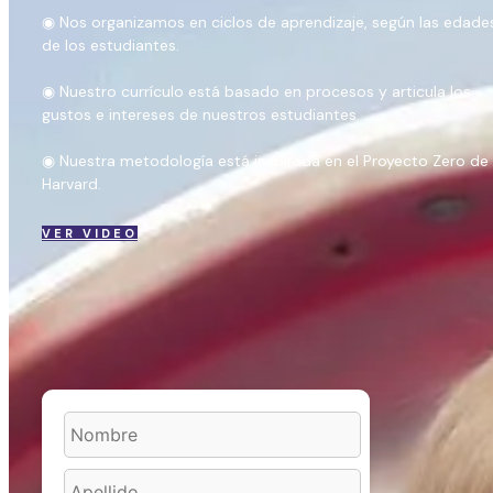
◉
Nos organizamos en ciclos de aprendizaje, según las edade
de los estudiantes.
◉
Nuestro currículo está basado en procesos y articula los
gustos e intereses de nuestros estudiantes.
◉
Nuestra metodología está inspirada en el Proyecto Zero de
Harvard.
VER VIDEO