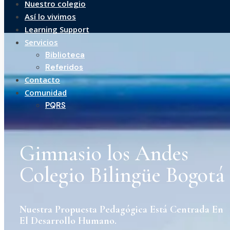
Nuestro colegio
Así lo vivimos
Learning Support
Servicios
Biblioteca
Referidos
Contacto
Comunidad
PQRS
Gimnasio los Andes
Colegio Bilingüe Bogotá
Nuestra Propuesta Pedagógica Está Centrada En
El Desarrollo Humano.