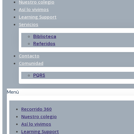
Nuestro colegio
Así lo vivimos
Learning Support
Servicios
Biblioteca
Referidos
Contacto
Comunidad
PQRS
Menú
Recorrido 360
Nuestro colegio
Así lo vivimos
Learning Support