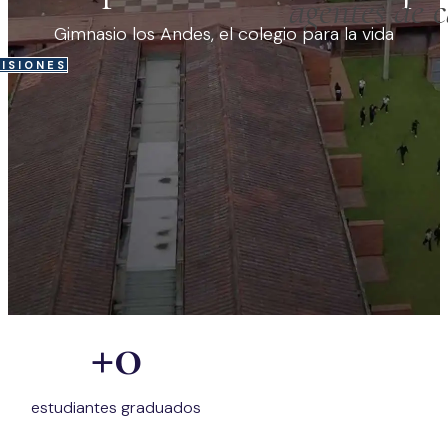
agentes de 
Gimnasio los Andes
, el colegio para la vida
ISIONES
+
0
estudiantes graduados