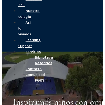
360
Nuestro
colegio
Así
lo
vivimos
Learning
Support
Servicios
Biblioteca
Referidos
Contacto
Comunidad
PQRS
Inspiramos niños con opin